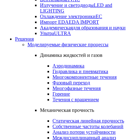
Излучение и светодиоды
LED and
LIGHTING
Охлаждение электроники
EC
Импорт EDA
EDA IMPORT
Академическая
для образования и науки
Ультра
ULTRA
Решения
Моделируемые физические процессы
Динамика жидкостей и газов
Аэродинамика
Гидравлика и пневматика
Многокомпонентные течения
Фазовый переход
Многофазные течения
Горение
Течения с вращением
Механическая прочность
Статическая линейная прочность
Собственные частоты колебаний
Анализ потери устойчивости
Междисциплинарный анализ