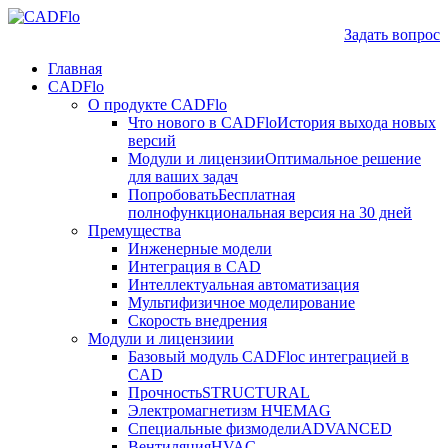
Задать вопрос
Главная
CADFlo
О продукте CADFlo
Что нового в CADFlo
История выхода новых
версий
Модули и лицензии
Оптимальное решение
для ваших задач
Попробовать
Бесплатная
полнофункциональная версия на 30 дней
Премущества
Инженерные модели
Интеграция в CAD
Интеллектуальная автоматизация
Мультифизичное моделирование
Скорость внедрения
Модули и лицензиии
Базовый модуль CADFlo
с интеграцией в
CAD
Прочность
STRUCTURAL
Электромагнетизм НЧ
EMAG
Специальные физмодели
ADVANCED
Вентиляция
HVAC