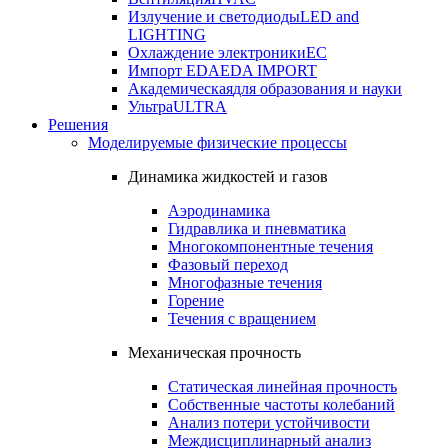
Излучение и светодиоды
LED and
LIGHTING
Охлаждение электроники
EC
Импорт EDA
EDA IMPORT
Академическая
для образования и науки
Ультра
ULTRA
Решения
Моделируемые физические процессы
Динамика жидкостей и газов
Аэродинамика
Гидравлика и пневматика
Многокомпонентные течения
Фазовый переход
Многофазные течения
Горение
Течения с вращением
Механическая прочность
Статическая линейная прочность
Собственные частоты колебаний
Анализ потери устойчивости
Междисциплинарный анализ