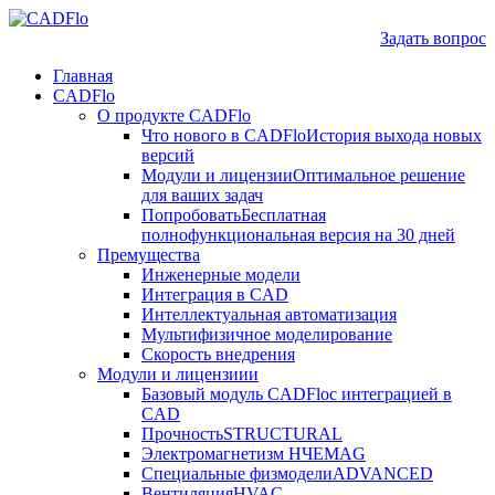
Задать вопрос
Главная
CADFlo
О продукте CADFlo
Что нового в CADFlo
История выхода новых
версий
Модули и лицензии
Оптимальное решение
для ваших задач
Попробовать
Бесплатная
полнофункциональная версия на 30 дней
Премущества
Инженерные модели
Интеграция в CAD
Интеллектуальная автоматизация
Мультифизичное моделирование
Скорость внедрения
Модули и лицензиии
Базовый модуль CADFlo
с интеграцией в
CAD
Прочность
STRUCTURAL
Электромагнетизм НЧ
EMAG
Специальные физмодели
ADVANCED
Вентиляция
HVAC